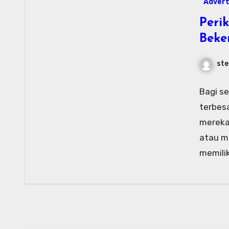
Advert
Peri
Beke
ste
Bagi se
terbesa
mereka
atau m
memili