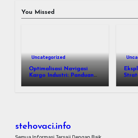
You Missed
Uncategorized
Unca
Optimalisasi Navigasi
Ekspl
Kargo Industri: Panduan
Strat
Taktis Pengelolaan
Tran
Armada Angkutan dan
Besa
Efisiensi Rantai Pasok
Micr
stehovaci.info
Semua Informasi Tersaji Dengan Baik