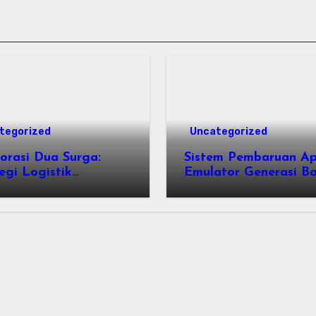
tegorized
Uncategorized
orasi Dua Surga:
Sistem Pembaruan Apl
egi Logistik
Emulator Generasi Ba
sportasi Rombongan
Panduan Konfigurasi
r Menggunakan
Perangkat Eden Emul
obus