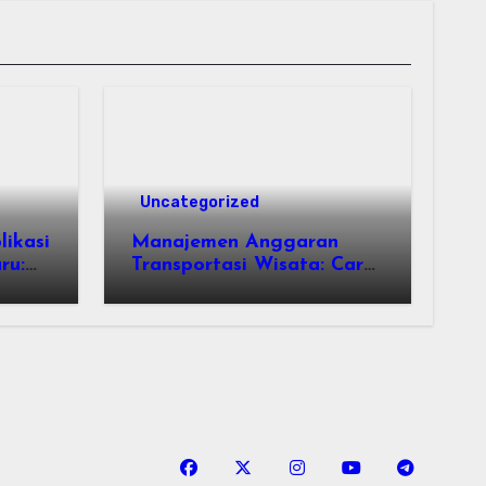
Uncategorized
ikasi
Manajemen Anggaran
ru:
Transportasi Wisata: Cara
Mendapatkan Layanan
ation
Sewa Kendaraan Terbaik
Tanpa Membengkakkan
Biaya