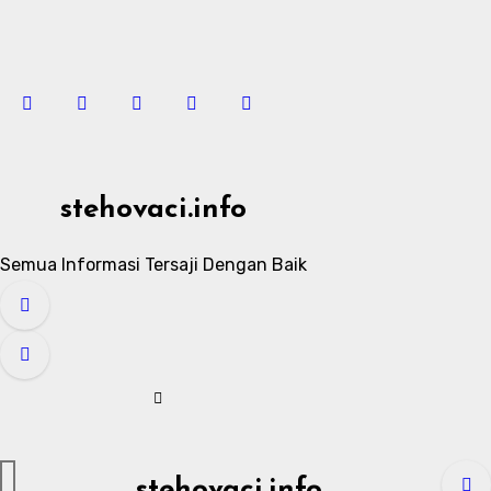
Skip
to
content
stehovaci.info
Semua Informasi Tersaji Dengan Baik
stehovaci.info