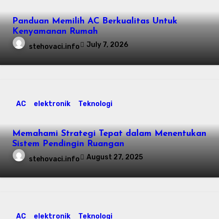
Panduan Memilih AC Berkualitas Untuk
Kenyamanan Rumah
July 7, 2026
stehovaci.info
AC
elektronik
Teknologi
Memahami Strategi Tepat dalam Menentukan
Sistem Pendingin Ruangan
August 27, 2025
stehovaci.info
AC
elektronik
Teknologi