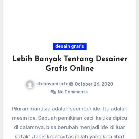
desain grafis
Lebih Banyak Tentang Desainer
Grafis Online
stehovaci.info
October 26, 2020
No Comments
Pikiran manusia adalah seember ide. Itu adalah
mesin ide. Sebuah pemikiran kecil ketika dipicu
di dalamnya, bisa berubah menjadi ide ‘di luar
kotak’. Jenis kreativitas inilah yang kita lihat