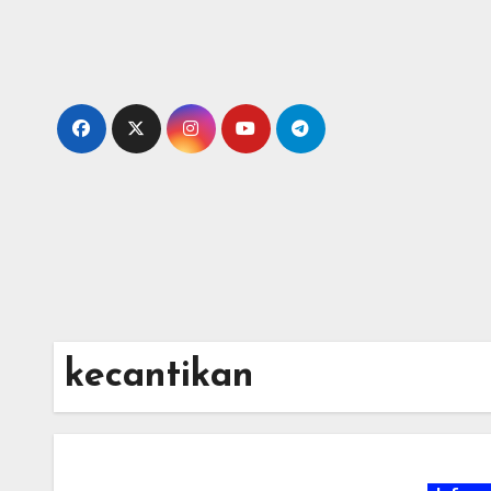
Skip
to
content
kecantikan