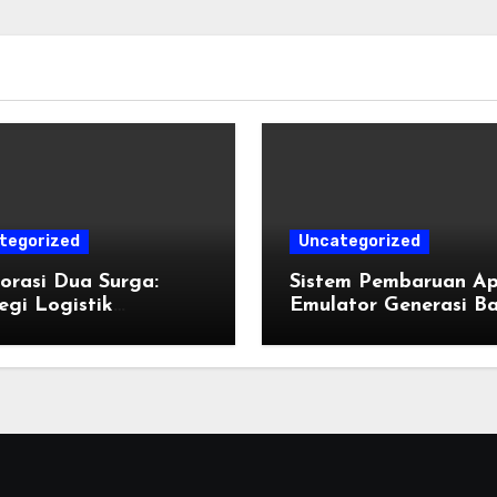
tegorized
Uncategorized
orasi Dua Surga:
Sistem Pembaruan Apl
egi Logistik
Emulator Generasi Ba
sportasi Rombongan
Panduan Konfigurasi
r Menggunakan
Perangkat Eden Emul
obus