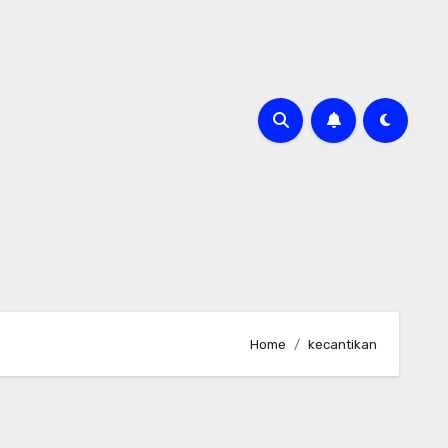
Home
kecantikan