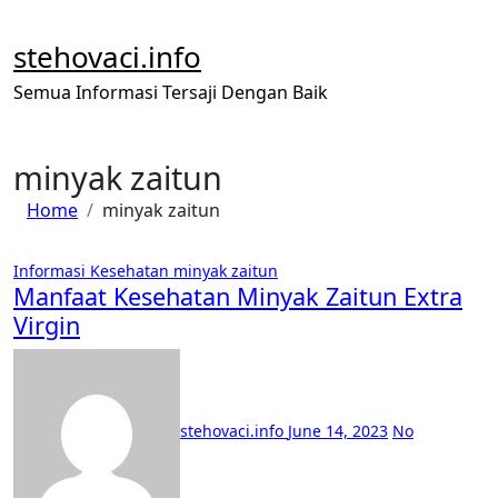
Skip
to
stehovaci.info
content
Semua Informasi Tersaji Dengan Baik
minyak zaitun
Home
minyak zaitun
Informasi
Kesehatan
minyak zaitun
Manfaat Kesehatan Minyak Zaitun Extra
Virgin
stehovaci.info
June 14, 2023
No