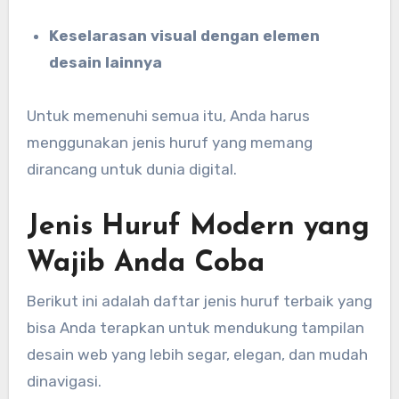
Keselarasan visual dengan elemen
desain lainnya
Untuk memenuhi semua itu, Anda harus
menggunakan jenis huruf yang memang
dirancang untuk dunia digital.
Jenis Huruf Modern yang
Wajib Anda Coba
Berikut ini adalah daftar jenis huruf terbaik yang
bisa Anda terapkan untuk mendukung tampilan
desain web yang lebih segar, elegan, dan mudah
dinavigasi.