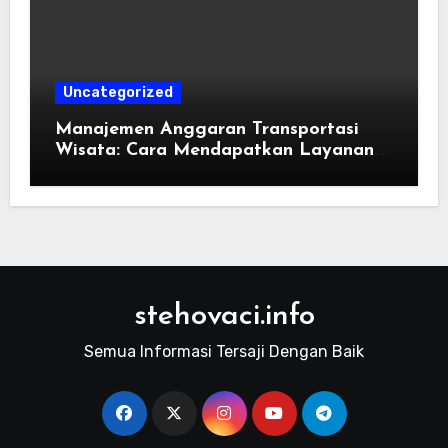
Uncategorized
Manajemen Anggaran Transportasi
Wisata: Cara Mendapatkan Layanan
Sewa Kendaraan Terbaik Tanpa
Membengkakkan Biaya
stehovaci.info
Semua Informasi Tersaji Dengan Baik