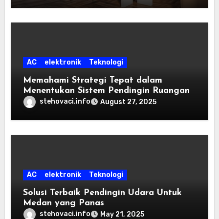
AC
elektronik
Teknologi
Memahami Strategi Tepat dalam
Menentukan Sistem Pendingin Ruangan
stehovaci.info
August 27, 2025
AC
elektronik
Teknologi
Solusi Terbaik Pendingin Udara Untuk
Medan yang Panas
stehovaci.info
May 21, 2025