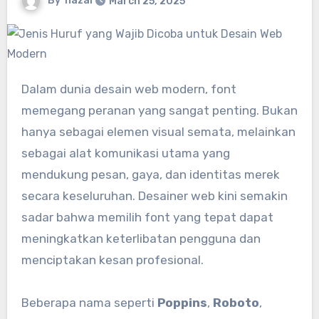
By
nazar
March 25, 2025
Dalam dunia desain web modern, font
memegang peranan yang sangat penting. Bukan
hanya sebagai elemen visual semata, melainkan
sebagai alat komunikasi utama yang
mendukung pesan, gaya, dan identitas merek
secara keseluruhan. Desainer web kini semakin
sadar bahwa memilih font yang tepat dapat
meningkatkan keterlibatan pengguna dan
menciptakan kesan profesional.
Beberapa nama seperti
Poppins
,
Roboto
,