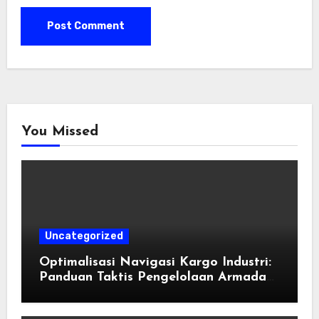
You Missed
Uncategorized
Optimalisasi Navigasi Kargo Industri:
Panduan Taktis Pengelolaan Armada
Angkutan dan Efisiensi Rantai Pasok