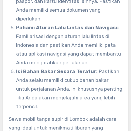
paspor, dan kartu identitas lainnya. Pastikan
Anda memiliki semua dokumen yang
diperlukan.
Pahami Aturan Lalu Lintas dan Navigasi:
Familiarisasi dengan aturan lalu lintas di
Indonesia dan pastikan Anda memiliki peta
atau aplikasi navigasi yang dapat membantu
Anda mengarahkan perjalanan.
Isi Bahan Bakar Secara Teratur:
Pastikan
Anda selalu memiliki cukup bahan bakar
untuk perjalanan Anda. Ini khususnya penting
jika Anda akan menjelajahi area yang lebih
terpencil.
Sewa mobil tanpa supir di Lombok adalah cara
yang ideal untuk menikmati liburan yang