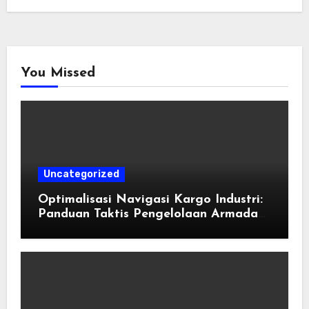
You Missed
Uncategorized
Optimalisasi Navigasi Kargo Industri:
Panduan Taktis Pengelolaan Armada
Angkutan dan Efisiensi Rantai Pasok