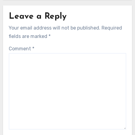
Leave a Reply
Your email address will not be published.
Required
fields are marked
*
Comment
*