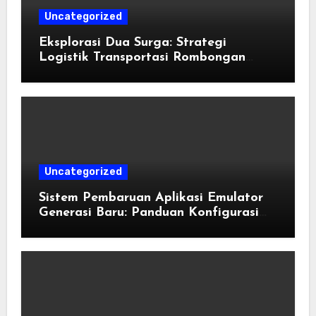
Uncategorized
Eksplorasi Dua Surga: Strategi
Logistik Transportasi Rombongan
Besar Menggunakan Microbus
Uncategorized
Sistem Pembaruan Aplikasi Emulator
Generasi Baru: Panduan Konfigurasi
Perangkat Eden Emulation