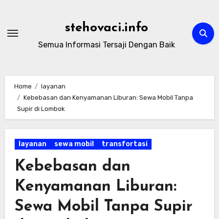
Skip
to
stehovaci.info
content
Semua Informasi Tersaji Dengan Baik
Home
layanan
Kebebasan dan Kenyamanan Liburan: Sewa Mobil Tanpa
Supir di Lombok
layanan
sewa mobil
transfortasi
Kebebasan dan
Kenyamanan Liburan:
Sewa Mobil Tanpa Supir