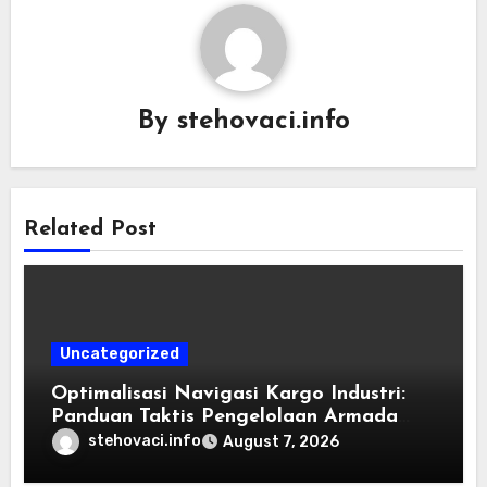
By
stehovaci.info
Related Post
Uncategorized
Optimalisasi Navigasi Kargo Industri:
Panduan Taktis Pengelolaan Armada
Angkutan dan Efisiensi Rantai Pasok
stehovaci.info
August 7, 2026