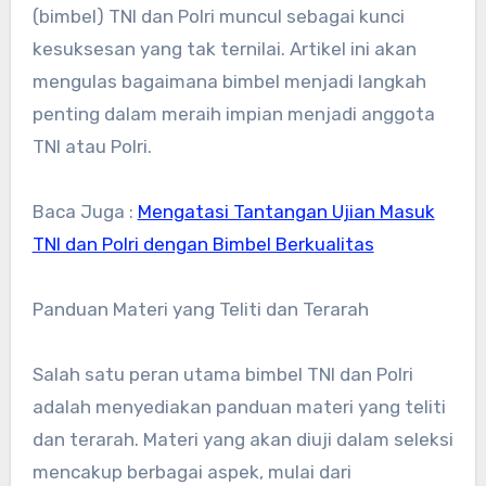
(bimbel) TNI dan Polri muncul sebagai kunci
kesuksesan yang tak ternilai. Artikel ini akan
mengulas bagaimana bimbel menjadi langkah
penting dalam meraih impian menjadi anggota
TNI atau Polri.
Baca Juga :
Mengatasi Tantangan Ujian Masuk
TNI dan Polri dengan Bimbel Berkualitas
Panduan Materi yang Teliti dan Terarah
Salah satu peran utama bimbel TNI dan Polri
adalah menyediakan panduan materi yang teliti
dan terarah. Materi yang akan diuji dalam seleksi
mencakup berbagai aspek, mulai dari