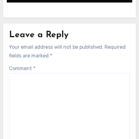
Leave a Reply
Your email address will not be published.
Required
fields are marked
*
Comment
*