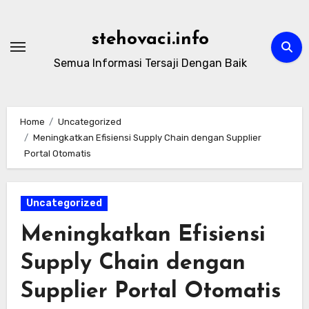
Skip
to
stehovaci.info
content
Semua Informasi Tersaji Dengan Baik
Home
Uncategorized
Meningkatkan Efisiensi Supply Chain dengan Supplier
Portal Otomatis
Uncategorized
Meningkatkan Efisiensi
Supply Chain dengan
Supplier Portal Otomatis