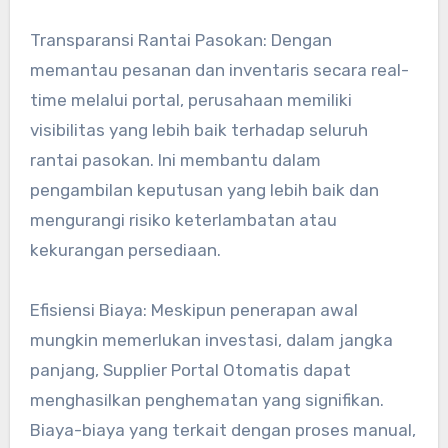
Transparansi Rantai Pasokan: Dengan
memantau pesanan dan inventaris secara real-
time melalui portal, perusahaan memiliki
visibilitas yang lebih baik terhadap seluruh
rantai pasokan. Ini membantu dalam
pengambilan keputusan yang lebih baik dan
mengurangi risiko keterlambatan atau
kekurangan persediaan.
Efisiensi Biaya: Meskipun penerapan awal
mungkin memerlukan investasi, dalam jangka
panjang, Supplier Portal Otomatis dapat
menghasilkan penghematan yang signifikan.
Biaya-biaya yang terkait dengan proses manual,