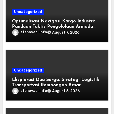
Uncategorized
Optimalisasi Navigasi Kargo Industri:
Panduan Taktis Pengelolaan Armada
Angkutan dan Efisiensi Rantai Pasok
stehovaci.info
August 7, 2026
Uncategorized
Eksplorasi Dua Surga: Strategi Logistik
Transportasi Rombongan Besar
Menggunakan Microbus
stehovaci.info
August 6, 2026