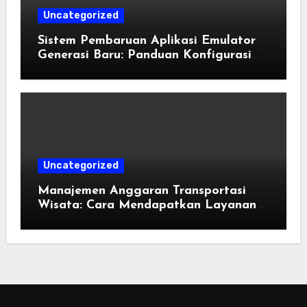
Uncategorized
Sistem Pembaruan Aplikasi Emulator
Generasi Baru: Panduan Konfigurasi
Perangkat Eden Emulation
Uncategorized
Manajemen Anggaran Transportasi
Wisata: Cara Mendapatkan Layanan
Sewa Kendaraan Terbaik Tanpa
Membengkakkan Biaya