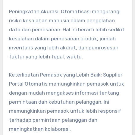
Peningkatan Akurasi: Otomatisasi mengurangi
risiko kesalahan manusia dalam pengolahan
data dan pemesanan. Hal ini berarti lebih sedikit
kesalahan dalam pemesanan produk, jumlah
inventaris yang lebih akurat, dan pemrosesan
faktur yang lebih tepat waktu.
Keterlibatan Pemasok yang Lebih Baik: Supplier
Portal Otomatis memungkinkan pemasok untuk
dengan mudah mengakses informasi tentang
permintaan dan kebutuhan pelanggan. Ini
memungkinkan pemasok untuk lebih responsif
terhadap permintaan pelanggan dan
meningkatkan kolaborasi.