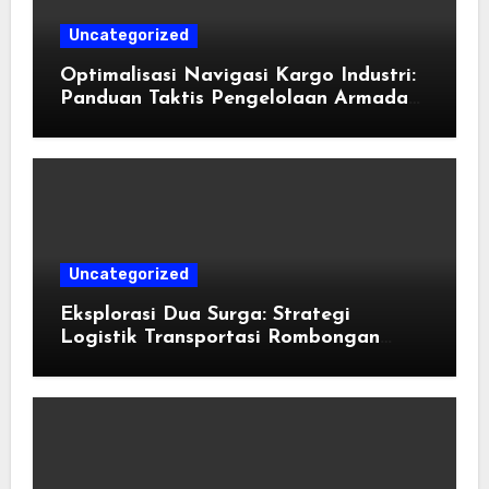
Uncategorized
Optimalisasi Navigasi Kargo Industri:
Panduan Taktis Pengelolaan Armada
Angkutan dan Efisiensi Rantai Pasok
Uncategorized
Eksplorasi Dua Surga: Strategi
Logistik Transportasi Rombongan
Besar Menggunakan Microbus