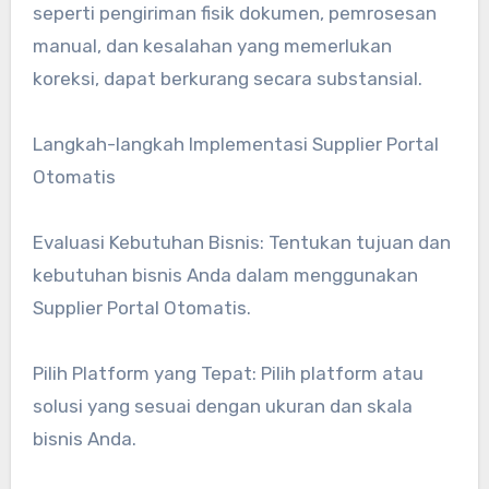
seperti pengiriman fisik dokumen, pemrosesan
manual, dan kesalahan yang memerlukan
koreksi, dapat berkurang secara substansial.
Langkah-langkah Implementasi Supplier Portal
Otomatis
Evaluasi Kebutuhan Bisnis: Tentukan tujuan dan
kebutuhan bisnis Anda dalam menggunakan
Supplier Portal Otomatis.
Pilih Platform yang Tepat: Pilih platform atau
solusi yang sesuai dengan ukuran dan skala
bisnis Anda.