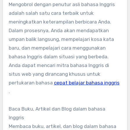
Mengobrol dengan penutur asli bahasa Inggris
adalah salah satu cara terbaik untuk
meningkatkan keterampilan berbicara Anda.
Dalam prosesnya, Anda akan mendapatkan
umpan balik langsung, mempelajari kosa kata
baru, dan mempelajari cara menggunakan
bahasa Inggris dalam situasi yang berbeda.
Anda dapat mencari mitra bahasa Inggris di
situs web yang dirancang khusus untuk
pertukaran bahasa
cepat belajar bahasa inggris
.
Baca Buku, Artikel dan Blog dalam bahasa
Inggris
Membaca buku, artikel, dan blog dalam bahasa