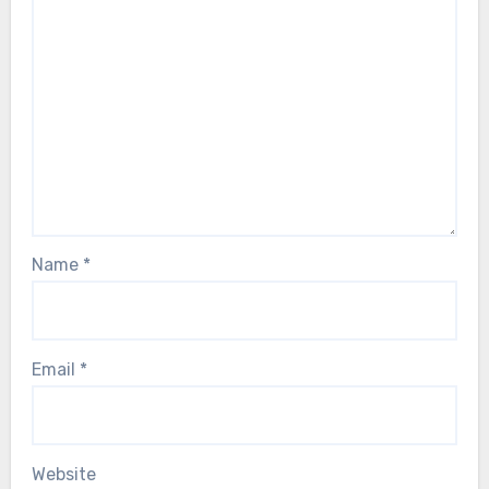
Name
*
Email
*
Website