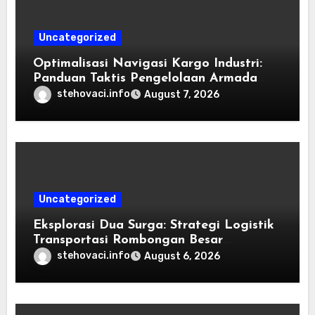
Uncategorized
Optimalisasi Navigasi Kargo Industri:
Panduan Taktis Pengelolaan Armada
Angkutan dan Efisiensi Rantai Pasok
stehovaci.info
August 7, 2026
Uncategorized
Eksplorasi Dua Surga: Strategi Logistik
Transportasi Rombongan Besar
Menggunakan Microbus
stehovaci.info
August 6, 2026