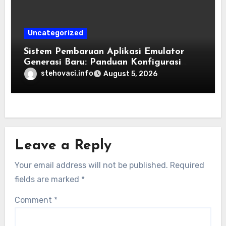
Uncategorized
Sistem Pembaruan Aplikasi Emulator
Generasi Baru: Panduan Konfigurasi
Perangkat Eden Emulation
stehovaci.info
August 5, 2026
Leave a Reply
Your email address will not be published.
Required
fields are marked
*
Comment
*