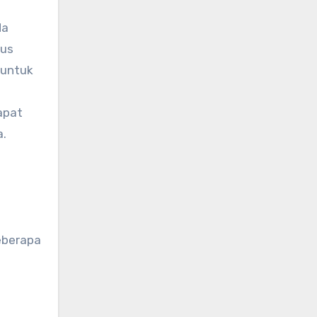
da
rus
 untuk
apat
a.
eberapa