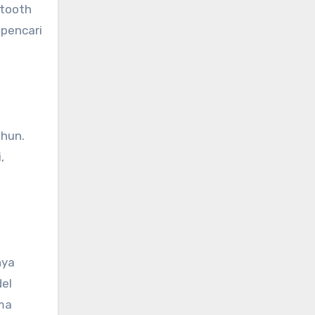
etooth
 pencari
ahun.
,
nya
del
ma