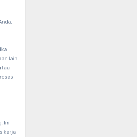
Anda.
ika
an lain.
atau
proses
 Ini
s kerja