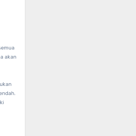
da akan
kukan
rendah.
ki