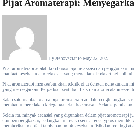
Pijat Aromaterapi: Menyegarka
By
stehovaci.info
May 22, 2023
Pijat aromaterapi adalah kombinasi pijat relaksasi dan penggunaan minyak esensial yang harum. Minyak atsiri memiliki aroma alami yang berasal dari berbagai tumbuhan dan bunga, serta dapat memberikan
manfaat kesehatan dan relaksasi yang mendalam. Pada artikel kali ini
Pijat aromaterapi menggabungkan teknik pijat dengan penggunaan miny
yang menyegarkan. Perpaduan sentuhan fisik dan aroma alami essenti
Salah satu manfaat utama pijat aromaterapi adalah menghilangkan str
membantu meredakan ketegangan dan kecemasan. Selama pemijatan, a
Selain itu, minyak esensial yang digunakan dalam pijat aromaterapi j
dan pembengkakan, sedangkan minyak esensial eucalyptus memiliki 
memberikan manfaat tambahan untuk kesehatan fisik dan meningkatk