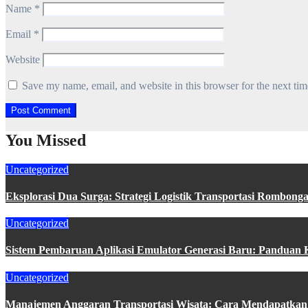
Name
*
Email
*
Website
Save my name, email, and website in this browser for the next ti
You Missed
Uncategorized
Eksplorasi Dua Surga: Strategi Logistik Transportasi Rombo
Uncategorized
Sistem Pembaruan Aplikasi Emulator Generasi Baru: Panduan 
Uncategorized
Manajemen Anggaran Transportasi Wisata: Cara Mendapatka