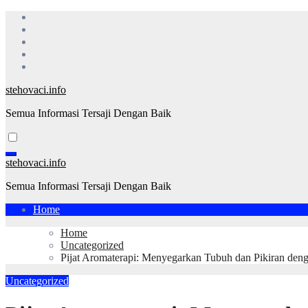
Skip
to
content
stehovaci.info
Semua Informasi Tersaji Dengan Baik
stehovaci.info
Semua Informasi Tersaji Dengan Baik
Home
Home
Uncategorized
Pijat Aromaterapi: Menyegarkan Tubuh dan Pikiran denga
Uncategorized