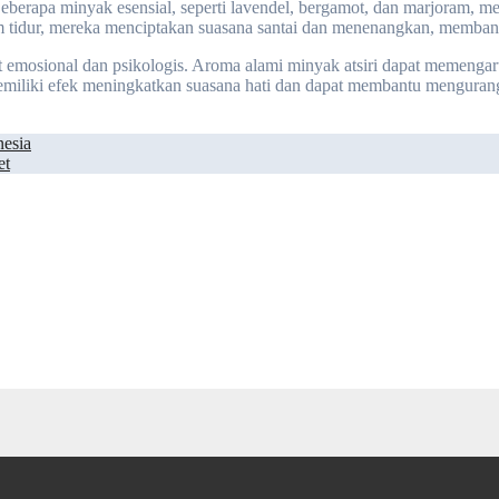
Beberapa minyak esensial, seperti lavendel, bergamot, dan marjoram, m
um tidur, mereka menciptakan suasana santai dan menenangkan, membantu
at emosional dan psikologis. Aroma alami minyak atsiri dapat memenga
emiliki efek meningkatkan suasana hati dan dapat membantu mengurangi
nesia
et