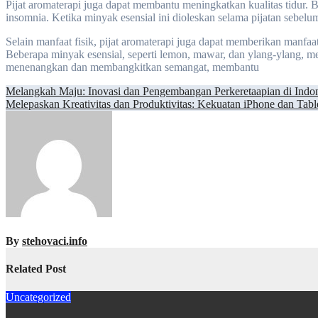
Pijat aromaterapi juga dapat membantu meningkatkan kualitas tidur. 
insomnia. Ketika minyak esensial ini dioleskan selama pijatan sebel
Selain manfaat fisik, pijat aromaterapi juga dapat memberikan manfa
Beberapa minyak esensial, seperti lemon, mawar, dan ylang-ylang, m
menenangkan dan membangkitkan semangat, membantu
Post
Melangkah Maju: Inovasi dan Pengembangan Perkeretaapian di Indo
Melepaskan Kreativitas dan Produktivitas: Kekuatan iPhone dan Tabl
navigation
By
stehovaci.info
Related Post
Uncategorized