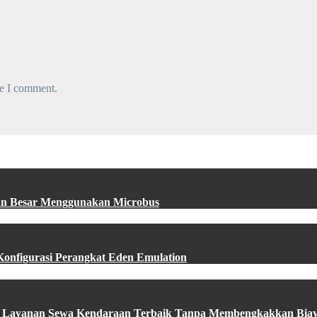
me I comment.
ngan Besar Menggunakan Microbus
Konfigurasi Perangkat Eden Emulation
n Layanan Sewa Kendaraan Terbaik Tanpa Membengkakkan Bia