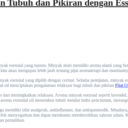
n Tubuh dan Pikiran dengan Esse
, kita akan mengupas lebih jauh tentang pijat aromaterapi dan manfaatny
ak esensial yang dipilih dengan cermat. Selama pemijatan, minyak ese
al oil menciptakan pengalaman relaksasi bagi tubuh dan pikiran
Pijat O
es dan meningkatkan relaksasi. Aroma minyak esensial seperti lavende
roma essential oil menembus tubuh melalui indra penciuman, merangs
uga memiliki sifat analgesik, antiinflamasi, dan antispasmodik. Misaln
efek menyegarkan dan dapat membantu membersihkan saluran udara. Ket
an pemulihan.