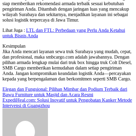
siap memberikan rekomendasi armada terbaik sesuai kebutuhan
pengiriman Anda. Ditambah dengan jaringan luas yang mencakup
wilayah Surabaya dan sekitarnya, menjadikan layanan ini sebagai
solusi logistik terpercaya di Jawa Timur.
Lihat Juga :
LTL dan FTL: Perbedaan yang Perlu Anda Ketahui
untuk Bisnis Anda
Kesimpulan
Jika Anda mencari layanan sewa truk Surabaya yang mudah, cepat,
dan profesional, maka smbcargo.com adalah jawabannya. Dengan
pilihan armada lengkap mulai dari truk box hingga truk Colt Diesel,
SMB Cargo memberikan kemudahan dalam setiap pengiriman
Anda. Jangan kompromikan keandalan logistik Anda—percayakan
kepada yang berpengalaman dan berkomitmen seperti SMB Cargo.
Post
Elegan dan Fungsional: Pilihan Mimbar dan Podium Terbaik dari
Bawu Furniture untuk Masjid dan Acara Resmi
navigation
ExpediHeal.com: Solusi Inovatif untuk Pengobatan Kanker Metode
Intervensi di Guangzhou