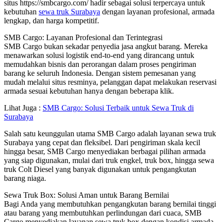
situs https://smbcargo.com/ hadir sebagai solusi terpercaya untuk
kebutuhan
sewa truk Surabaya
dengan layanan profesional, armada
lengkap, dan harga kompetitif.
SMB Cargo: Layanan Profesional dan Terintegrasi
SMB Cargo bukan sekadar penyedia jasa angkut barang. Mereka
menawarkan solusi logistik end-to-end yang dirancang untuk
memudahkan bisnis dan perorangan dalam proses pengiriman
barang ke seluruh Indonesia. Dengan sistem pemesanan yang
mudah melalui situs resminya, pelanggan dapat melakukan reservasi
armada sesuai kebutuhan hanya dengan beberapa klik.
Lihat Juga :
SMB Cargo: Solusi Terbaik untuk Sewa Truk di
Surabaya
Salah satu keunggulan utama SMB Cargo adalah layanan sewa truk
Surabaya yang cepat dan fleksibel. Dari pengiriman skala kecil
hingga besar, SMB Cargo menyediakan berbagai pilihan armada
yang siap digunakan, mulai dari truk engkel, truk box, hingga sewa
truk Colt Diesel yang banyak digunakan untuk pengangkutan
barang niaga.
Sewa Truk Box: Solusi Aman untuk Barang Bernilai
Bagi Anda yang membutuhkan pengangkutan barang bernilai tinggi
atau barang yang membutuhkan perlindungan dari cuaca, SMB
Cargo menyediakan layanan sewa truk box dengan kondisi armada