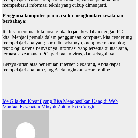
memperbarui informasi teknis yang cukup dimengerti.
Pengguna komputer pemula suka menghindari kesalahan
berbahaya:
Itu bisa membuat kita pusing jika terjadi kesalahan dengan PC
kita. Menjadi pemula dalam penggunaan komputer, kita cenderung
mempelajari apa yang baru. Itu sebabnya, orang membaca blog
teknologi karena banyaknya informasi yang tersedia di luar sana,
termasuk keamanan PC, peringatan virus, dan sebagainya.
Bersyukurlah atas penemuan Internet. Sekarang, Anda dapat
mempelajari apa pun yang Anda inginkan secara online.
Post
Ide Gila dan Kreatif yang Bisa Menghasilkan Uang di Web
Manfaat Kesehatan Minyak Zaitun Extra Virgin
navigation