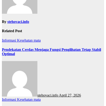
By
stehovaci.info
Related Post
Informasi
Kesehatan
mata
Pendekatan Cerdas Menjaga Fungsi Penglihatan Tetap Stabil
Optimal
stehovaci.info
April 27, 2026
Informasi
Kesehatan
mata