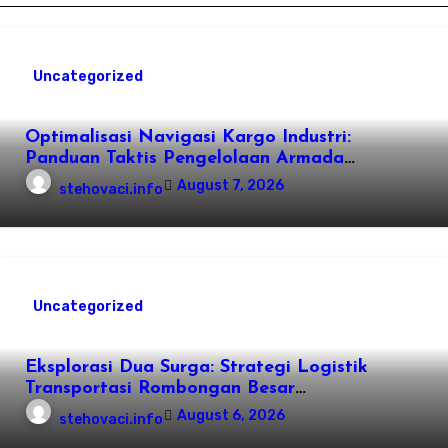
Uncategorized
Optimalisasi Navigasi Kargo Industri:
Panduan Taktis Pengelolaan Armada
Angkutan dan Efisiensi Rantai Pasok
August 7, 2026
stehovaci.info
Uncategorized
Eksplorasi Dua Surga: Strategi Logistik
Transportasi Rombongan Besar
Menggunakan Microbus
August 6, 2026
stehovaci.info