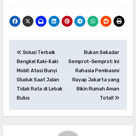
Post
Solusi Terbaik
Bukan Sekadar
navigation
Bengkel Kaki-Kaki
Semprot-Semprot: Ini
Mobil: Atasi Bunyi
Rahasia Pembasmi
Gluduk Saat Jalan
Rayap Jakarta yang
Tidak Rata di Lebak
Bikin Rumah Aman
Bulus
Total!