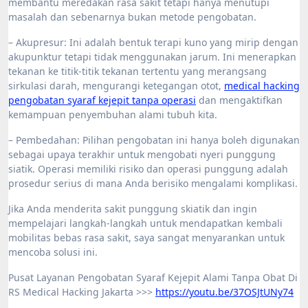
membantu meredakan rasa sakit tetapi hanya menutupi
masalah dan sebenarnya bukan metode pengobatan.
– Akupresur: Ini adalah bentuk terapi kuno yang mirip dengan
akupunktur tetapi tidak menggunakan jarum. Ini menerapkan
tekanan ke titik-titik tekanan tertentu yang merangsang
sirkulasi darah, mengurangi ketegangan otot,
medical hacking
pengobatan syaraf kejepit tanpa operasi
dan mengaktifkan
kemampuan penyembuhan alami tubuh kita.
– Pembedahan: Pilihan pengobatan ini hanya boleh digunakan
sebagai upaya terakhir untuk mengobati nyeri punggung
siatik. Operasi memiliki risiko dan operasi punggung adalah
prosedur serius di mana Anda berisiko mengalami komplikasi.
Jika Anda menderita sakit punggung skiatik dan ingin
mempelajari langkah-langkah untuk mendapatkan kembali
mobilitas bebas rasa sakit, saya sangat menyarankan untuk
mencoba solusi ini.
Pusat Layanan Pengobatan Syaraf Kejepit Alami Tanpa Obat Di
RS Medical Hacking Jakarta
>>>
https://youtu.be/37OSJtUNy74