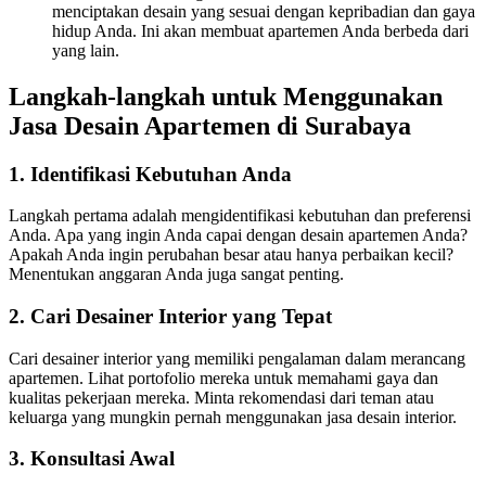
menciptakan desain yang sesuai dengan kepribadian dan gaya
hidup Anda. Ini akan membuat apartemen Anda berbeda dari
yang lain.
Langkah-langkah untuk Menggunakan
Jasa Desain Apartemen di Surabaya
1. Identifikasi Kebutuhan Anda
Langkah pertama adalah mengidentifikasi kebutuhan dan preferensi
Anda. Apa yang ingin Anda capai dengan desain apartemen Anda?
Apakah Anda ingin perubahan besar atau hanya perbaikan kecil?
Menentukan anggaran Anda juga sangat penting.
2. Cari Desainer Interior yang Tepat
Cari desainer interior yang memiliki pengalaman dalam merancang
apartemen. Lihat portofolio mereka untuk memahami gaya dan
kualitas pekerjaan mereka. Minta rekomendasi dari teman atau
keluarga yang mungkin pernah menggunakan jasa desain interior.
3. Konsultasi Awal