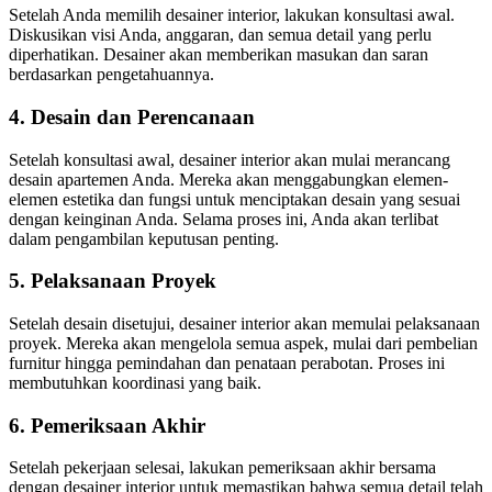
Setelah Anda memilih desainer interior, lakukan konsultasi awal.
Diskusikan visi Anda, anggaran, dan semua detail yang perlu
diperhatikan. Desainer akan memberikan masukan dan saran
berdasarkan pengetahuannya.
4. Desain dan Perencanaan
Setelah konsultasi awal, desainer interior akan mulai merancang
desain apartemen Anda. Mereka akan menggabungkan elemen-
elemen estetika dan fungsi untuk menciptakan desain yang sesuai
dengan keinginan Anda. Selama proses ini, Anda akan terlibat
dalam pengambilan keputusan penting.
5. Pelaksanaan Proyek
Setelah desain disetujui, desainer interior akan memulai pelaksanaan
proyek. Mereka akan mengelola semua aspek, mulai dari pembelian
furnitur hingga pemindahan dan penataan perabotan. Proses ini
membutuhkan koordinasi yang baik.
6. Pemeriksaan Akhir
Setelah pekerjaan selesai, lakukan pemeriksaan akhir bersama
dengan desainer interior untuk memastikan bahwa semua detail telah