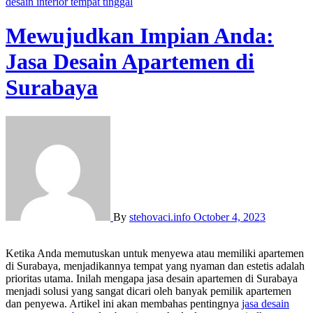
desain
interior
tempat tinggal
Mewujudkan Impian Anda:
Jasa Desain Apartemen di
Surabaya
By
stehovaci.info
October 4, 2023
Ketika Anda memutuskan untuk menyewa atau memiliki apartemen
di Surabaya, menjadikannya tempat yang nyaman dan estetis adalah
prioritas utama. Inilah mengapa jasa desain apartemen di Surabaya
menjadi solusi yang sangat dicari oleh banyak pemilik apartemen
dan penyewa. Artikel ini akan membahas pentingnya
jasa desain