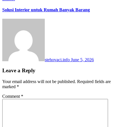
Solusi Interior untuk Rumah Banyak Barang
stehovaci.info
June 5, 2026
Leave a Reply
Your email address will not be published.
Required fields are
marked
*
Comment
*