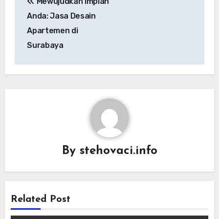
Mewujudkan Impian
navigation
Anda: Jasa Desain
Apartemen di
Surabaya
By
stehovaci.info
Related Post