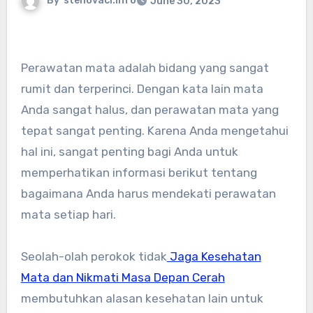
By
stehovaci.info
June 30, 2023
Perawatan mata adalah bidang yang sangat
rumit dan terperinci. Dengan kata lain mata
Anda sangat halus, dan perawatan mata yang
tepat sangat penting. Karena Anda mengetahui
hal ini, sangat penting bagi Anda untuk
memperhatikan informasi berikut tentang
bagaimana Anda harus mendekati perawatan
mata setiap hari.
Seolah-olah perokok tidak
Jaga Kesehatan
Mata dan Nikmati Masa Depan Cerah
membutuhkan alasan kesehatan lain untuk