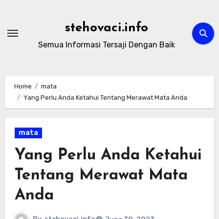
Skip
to
stehovaci.info
content
Semua Informasi Tersaji Dengan Baik
Home
mata
Yang Perlu Anda Ketahui Tentang Merawat Mata Anda
mata
Yang Perlu Anda Ketahui
Tentang Merawat Mata
Anda