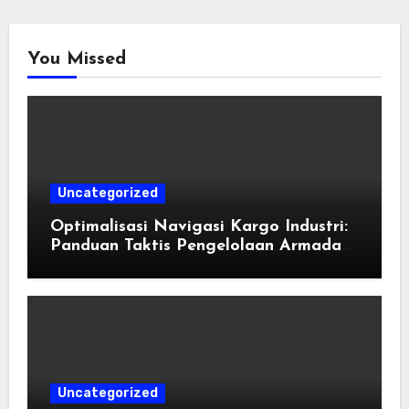
You Missed
Uncategorized
Optimalisasi Navigasi Kargo Industri:
Panduan Taktis Pengelolaan Armada
Angkutan dan Efisiensi Rantai Pasok
Uncategorized