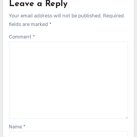
Leave a Reply
Your email address will not be published.
Required
fields are marked
*
Comment
*
Name
*