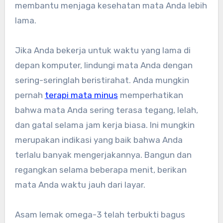
membantu menjaga kesehatan mata Anda lebih
lama.
Jika Anda bekerja untuk waktu yang lama di
depan komputer, lindungi mata Anda dengan
sering-seringlah beristirahat. Anda mungkin
pernah
terapi mata minus
memperhatikan
bahwa mata Anda sering terasa tegang, lelah,
dan gatal selama jam kerja biasa. Ini mungkin
merupakan indikasi yang baik bahwa Anda
terlalu banyak mengerjakannya. Bangun dan
regangkan selama beberapa menit, berikan
mata Anda waktu jauh dari layar.
Asam lemak omega-3 telah terbukti bagus