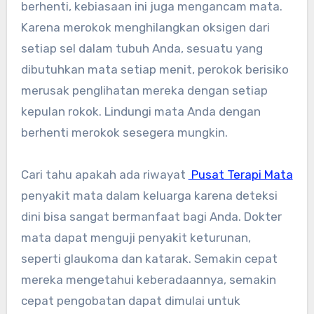
berhenti, kebiasaan ini juga mengancam mata.
Karena merokok menghilangkan oksigen dari
setiap sel dalam tubuh Anda, sesuatu yang
dibutuhkan mata setiap menit, perokok berisiko
merusak penglihatan mereka dengan setiap
kepulan rokok. Lindungi mata Anda dengan
berhenti merokok sesegera mungkin.
Cari tahu apakah ada riwayat
Pusat Terapi Mata
penyakit mata dalam keluarga karena deteksi
dini bisa sangat bermanfaat bagi Anda. Dokter
mata dapat menguji penyakit keturunan,
seperti glaukoma dan katarak. Semakin cepat
mereka mengetahui keberadaannya, semakin
cepat pengobatan dapat dimulai untuk